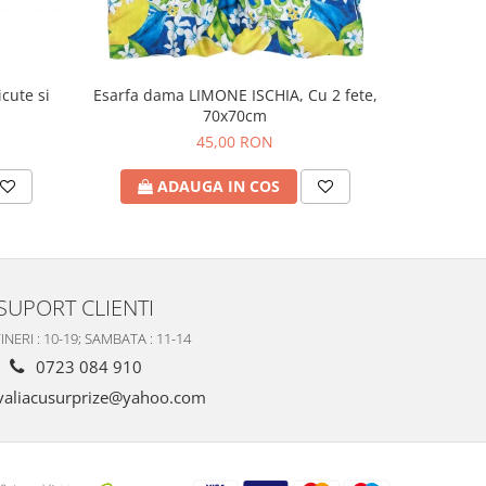
cute si
Esarfa dama LIMONE ISCHIA, Cu 2 fete,
Palarie d
70x70cm
45,00 RON
ADAUGA IN COS
A
SUPORT CLIENTI
INERI : 10-19; SAMBATA : 11-14
0723 084 910
valiacusurprize@yahoo.com