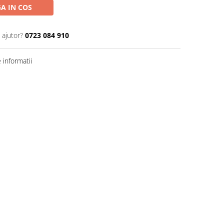
A IN COS
 ajutor?
0723 084 910
informatii