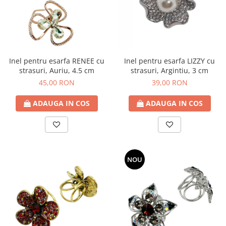
Fructiere & Cosuri
Papioane Cu Model
Pahare
De Birou
Cravate
Accesorii Bar
Textile
Cravate Ascot Matase
Accesorii Servire Argintate
Esarfe Matase & Vascoza
Cutii Muzicale
Depozitare Alimente &
Bretele
Inel pentru esarfa RENEE cu
Inel pentru esarfa LIZZY cu
Mic Mobilier & Organizare
Condimente
strasuri, Auriu, 4.5 cm
strasuri, Argintiu, 3 cm
Palarii
Aromaterapie
Utile In Bucatarie
45,00 RON
39,00 RON
Butoni & Ace De Cravata
De Gradina
Bijuterii
ADAUGA IN COS
ADAUGA IN COS
De Sezon
Portofele & Genti
Esarfe Toamna & Iarna
Primavara & Paste
ACCESORII UTILE
De Toamna
De Craciun
NOU
Figurine Spargatorul De Nuci
Figurine & Plusuri
Servire Masa Craciun
Decoratiuni Brad
Cani & Cesti Craciun