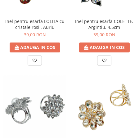
Decoratiuni Craciun
Sweet Wonderland
Crengute Decorative
Inel pentru esarfa LOLITA cu
Inel pentru esarfa COLETTE,
cristale rosii, Auriu
Argintiu, 4.5cm
Decoratiuni Muzicale
39,00 RON
39,00 RON
Decoratiuni Luminoase
Coronite & Ghirlande
ADAUGA IN COS
ADAUGA IN COS
Aromaterapie Craciun
Felicitari, Cutii si Pungi de Cadou