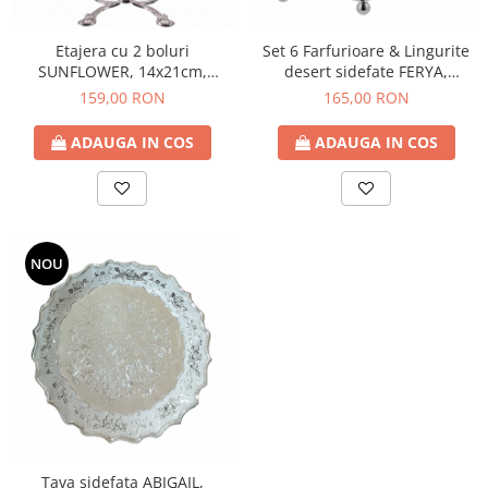
Etajera cu 2 boluri
Set 6 Farfurioare & Lingurite
SUNFLOWER, 14x21cm,
desert sidefate FERYA,
Argintiu
13.5x14cm, Argintiu
159,00 RON
165,00 RON
ADAUGA IN COS
ADAUGA IN COS
NOU
Tava sidefata ABIGAIL,