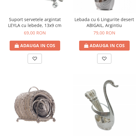
Decoratiuni Craciun
Sweet Wonderland
Suport servetele argintat
Lebada cu 6 Lingurite desert
Crengute Decorative
LEYLA cu lebede, 13x9 cm
ABIGAIL, Argintiu
Decoratiuni Muzicale
69,00 RON
79,00 RON
Decoratiuni Luminoase
Coronite & Ghirlande
ADAUGA IN COS
ADAUGA IN COS
Aromaterapie Craciun
Felicitari, Cutii si Pungi de Cadou