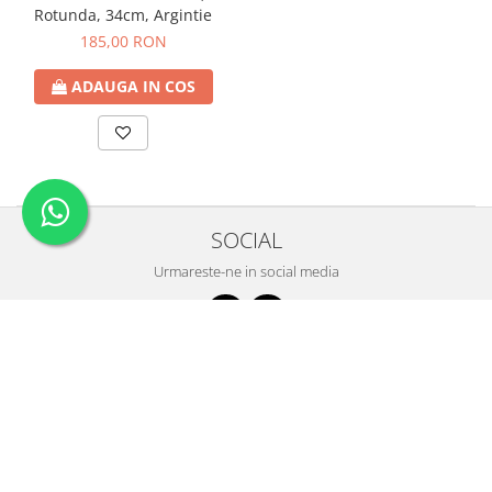
Rotunda, 34cm, Argintie
185,00 RON
ADAUGA IN COS
SOCIAL
Urmareste-ne in social media
SUPORT CLIENTI
LUNI-VINERI : 10-19; SAMBATA : 11-14
0723 084 910
pravaliacusurprize@yahoo.com