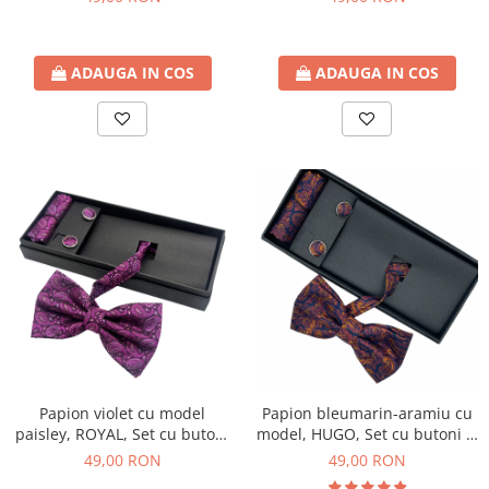
ADAUGA IN COS
ADAUGA IN COS
Papion violet cu model
Papion bleumarin-aramiu cu
paisley, ROYAL, Set cu butoni
model, HUGO, Set cu butoni si
si batista
batista
49,00 RON
49,00 RON