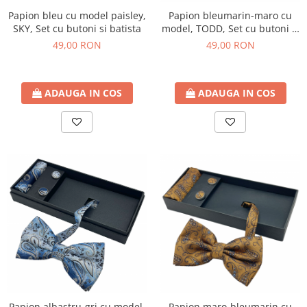
Papion bleu cu model paisley,
Papion bleumarin-maro cu
SKY, Set cu butoni si batista
model, TODD, Set cu butoni si
batista
49,00 RON
49,00 RON
ADAUGA IN COS
ADAUGA IN COS
Papion albastru-gri cu model,
Papion maro-bleumarin cu