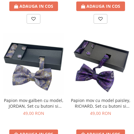
ADAUGA IN COS
ADAUGA IN COS
Papion mov-galben cu model,
Papion mov cu model paisley,
JORDAN, Set cu butoni si
RICHARD, Set cu butoni si
batista
batista
49,00 RON
49,00 RON