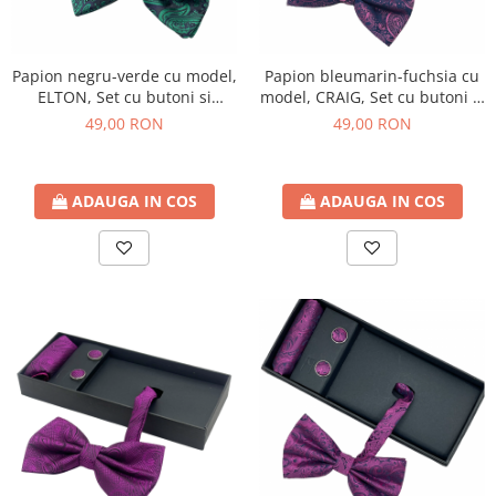
Papion negru-verde cu model,
Papion bleumarin-fuchsia cu
ELTON, Set cu butoni si
model, CRAIG, Set cu butoni si
batista
batista
49,00 RON
49,00 RON
ADAUGA IN COS
ADAUGA IN COS