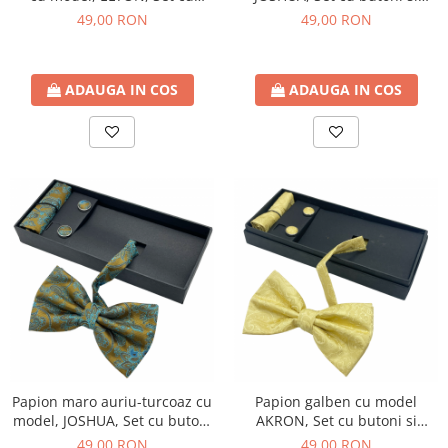
butoni si batista
batista
49,00 RON
49,00 RON
ADAUGA IN COS
ADAUGA IN COS
Papion maro auriu-turcoaz cu
Papion galben cu model
model, JOSHUA, Set cu butoni
AKRON, Set cu butoni si
si batista
batista
49,00 RON
49,00 RON