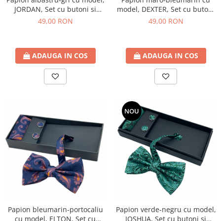
JORDAN, Set cu butoni si
model, DEXTER, Set cu butoni
batista
si batista
49,00 RON
49,00 RON
ADAUGA IN COS
ADAUGA IN COS
NOU
Papion bleumarin-portocaliu
Papion verde-negru cu model,
cu model, ELTON, Set cu
JOSHUA, Set cu butoni si