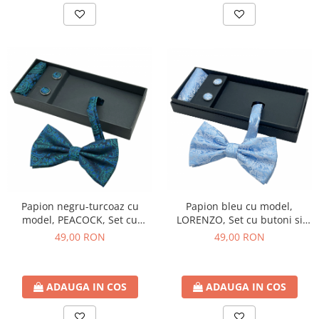
Papion negru-turcoaz cu
Papion bleu cu model,
model, PEACOCK, Set cu
LORENZO, Set cu butoni si
butoni si batista
batista
49,00 RON
49,00 RON
ADAUGA IN COS
ADAUGA IN COS