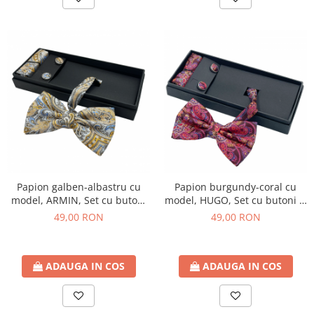
Papion galben-albastru cu
Papion burgundy-coral cu
model, ARMIN, Set cu butoni
model, HUGO, Set cu butoni si
si batista
batista
49,00 RON
49,00 RON
ADAUGA IN COS
ADAUGA IN COS