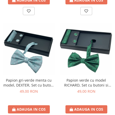
ADAUGA IN COS
ADAUGA IN COS
Papion gri-verde menta cu
Papion verde cu model
model, DEXTER, Set cu butoni
RICHARD, Set cu butoni si
si batista
batista
49,00 RON
49,00 RON
ADAUGA IN COS
ADAUGA IN COS