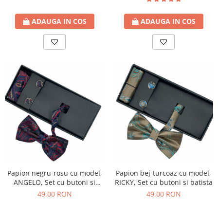
ADAUGA IN COS
ADAUGA IN COS
Papion negru-rosu cu model,
Papion bej-turcoaz cu model,
ANGELO, Set cu butoni si
RICKY, Set cu butoni si batista
batista
49,00 RON
49,00 RON