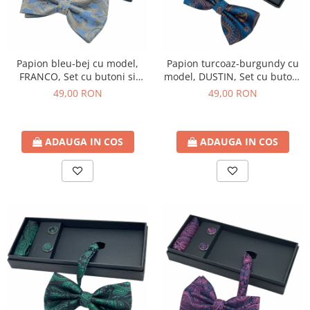
Decoratiuni Craciun
Sweet Wonderland
Crengute Decorative
Decoratiuni Muzicale
Papion bleu-bej cu model,
Papion turcoaz-burgundy cu
FRANCO, Set cu butoni si
model, DUSTIN, Set cu butoni
Decoratiuni Luminoase
batista
si batista
49,00 RON
49,00 RON
Coronite & Ghirlande
Aromaterapie Craciun
Felicitari, Cutii si Pungi de Cadou
ADAUGA IN COS
ADAUGA IN COS