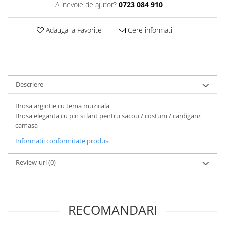
Ai nevoie de ajutor?
0723 084 910
Decoratiuni Craciun
Sweet Wonderland
Adauga la Favorite
Cere informatii
Crengute Decorative
Decoratiuni Muzicale
Decoratiuni Luminoase
Coronite & Ghirlande
Descriere
Aromaterapie Craciun
Felicitari, Cutii si Pungi de Cadou
Brosa argintie cu tema muzicala
Brosa eleganta cu pin si lant pentru sacou / costum / cardigan/
camasa
Informatii conformitate produs
Review-uri
(0)
RECOMANDARI