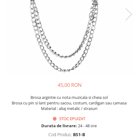
Fructiere & Cosuri
Papioane Cu Model
Pahare
De Birou
Cravate
Accesorii Bar
Textile
Cravate Ascot Matase
Accesorii Servire Argintate
Esarfe Matase & Vascoza
Cutii Muzicale
Depozitare Alimente &
Bretele
Mic Mobilier & Organizare
Condimente
Palarii
Aromaterapie
Utile In Bucatarie
Butoni & Ace De Cravata
De Gradina
Bijuterii
De Sezon
Portofele & Genti
Esarfe Toamna & Iarna
Primavara & Paste
ACCESORII UTILE
De Toamna
45,00 RON
De Craciun
Brosa argintie cu nota muzicala si cheia sol
Figurine Spargatorul De Nuci
Brosa cu pin si lant pentru sacou, costum, cardigan sau camasa
Material : aliaj metalic / strasuri
Figurine & Plusuri
Servire Masa Craciun
STOC EPUIZAT
Durata de livrare:
24 - 48 ore
Decoratiuni Brad
Cani & Cesti Craciun
Cod Produs:
BS1-B