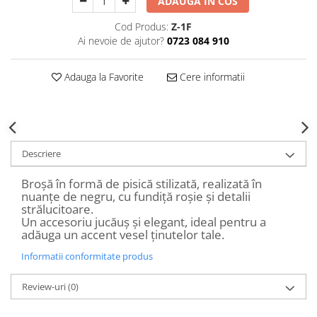
ADAUGA IN COS
Decoratiuni Craciun
Cod Produs:
Z-1F
Sweet Wonderland
Ai nevoie de ajutor?
0723 084 910
Crengute Decorative
Decoratiuni Muzicale
Adauga la Favorite
Cere informatii
Decoratiuni Luminoase
Coronite & Ghirlande
Aromaterapie Craciun
Felicitari, Cutii si Pungi de Cadou
Descriere
Broșă în formă de pisică stilizată, realizată în
nuanțe de negru, cu fundiță roșie și detalii
strălucitoare.
Un accesoriu jucăuș și elegant, ideal pentru a
adăuga un accent vesel ținutelor tale.
Informatii conformitate produs
Review-uri
(0)