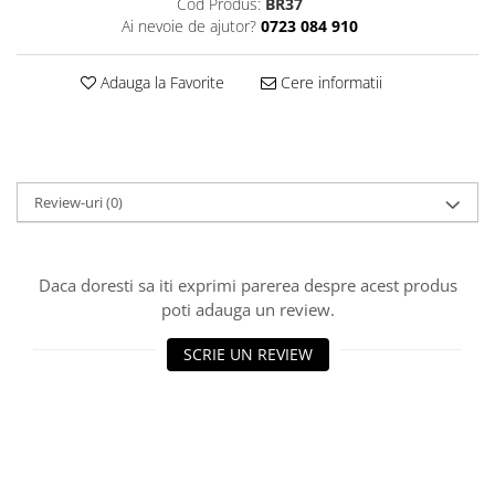
Cod Produs:
BR37
Decoratiuni Craciun
Ai nevoie de ajutor?
0723 084 910
Sweet Wonderland
Crengute Decorative
Adauga la Favorite
Cere informatii
Decoratiuni Muzicale
Decoratiuni Luminoase
Coronite & Ghirlande
Aromaterapie Craciun
Review-uri
(0)
Felicitari, Cutii si Pungi de Cadou
Daca doresti sa iti exprimi parerea despre acest produs
poti adauga un review.
SCRIE UN REVIEW