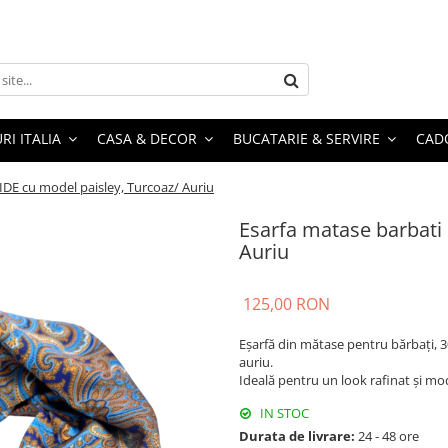
RI ITALIA
CASA & DECOR
BUCATARIE & SERVIRE
CADO
IDE cu model paisley, Turcoaz/ Auriu
Esarfa matase barbati
Auriu
125,00 RON
Eșarfă din mătase pentru bărbați, 3
auriu.
Ideală pentru un look rafinat și mo
IN STOC
Durata de livrare:
24 - 48 ore