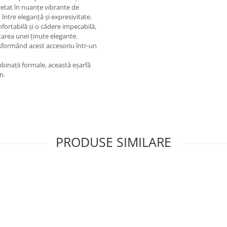
pretat în nuanțe vibrante de
 între eleganță și expresivitate.
onfortabilă și o cădere impecabilă,
tarea unei ținute elegante.
nsformând acest accesoriu într-un
mbinații formale, această eșarfă
n.
PRODUSE SIMILARE