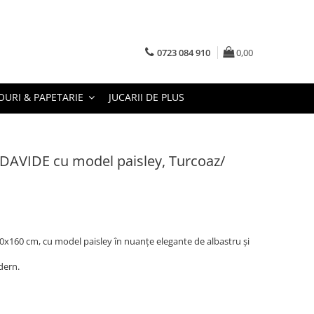
0723 084 910
0,00
URI & PAPETARIE
JUCARII DE PLUS
 DAVIDE cu model paisley, Turcoaz/
0x160 cm, cu model paisley în nuanțe elegante de albastru și
dern.