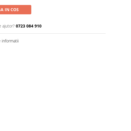
A IN COS
e ajutor?
0723 084 910
informatii