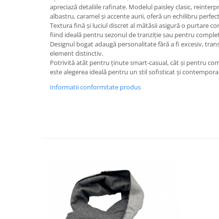
Decoratiuni Craciun
apreciază detaliile rafinate. Modelul paisley clasic, reinter
albastru, caramel și accente aurii, oferă un echilibru perfect
Sweet Wonderland
Textura fină și luciul discret al mătăsii asigură o purtare c
Crengute Decorative
fiind ideală pentru sezonul de tranziție sau pentru comple
Designul bogat adaugă personalitate fără a fi excesiv, tra
Decoratiuni Muzicale
element distinctiv.
Decoratiuni Luminoase
Potrivită atât pentru ținute smart-casual, cât și pentru co
Coronite & Ghirlande
este alegerea ideală pentru un stil sofisticat și contempora
Aromaterapie Craciun
Informatii conformitate produs
Felicitari, Cutii si Pungi de Cadou