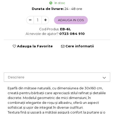
In stoc
Sweet Wonderland
Durata de livrare:
24 - 48 ore
Crengute Decorative
Decoratiuni Muzicale
ADAUGA IN COS
Decoratiuni Luminoase
Cod Produs:
EB-6L
Coronite & Ghirlande
Ai nevoie de ajutor?
0723 084 910
Aromaterapie Craciun
Felicitari, Cutii si Pungi de Cadou
Adauga la Favorite
Cere informatii
Descriere
Eșarfă din mătase naturală, cu dimensiunea de 30x160 cm,
creată pentru bărbații care apreciază stilul rafinat și detaliile
discrete. Modelul geometric de mici dimensiuni, în
combinații elegante de roșu și albastru, oferă un aspect
sofisticat și ușor de integrat în diverse outfituri.
Textura fină și ușoară a mătăsii asigură confort la purtare și o