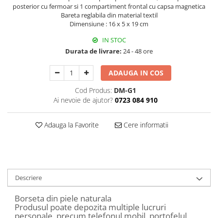
Decoratiuni Craciun
posterior cu fermoar si 1 compartiment frontal cu capsa magnetica
Bareta reglabila din material textil
Sweet Wonderland
Dimensiune : 16 x 5 x 19 cm
Crengute Decorative
IN STOC
Decoratiuni Muzicale
Durata de livrare:
24 - 48 ore
Decoratiuni Luminoase
Coronite & Ghirlande
ADAUGA IN COS
Aromaterapie Craciun
Cod Produs:
DM-G1
Felicitari, Cutii si Pungi de Cadou
Ai nevoie de ajutor?
0723 084 910
Adauga la Favorite
Cere informatii
Descriere
Borseta din piele naturala
Produsul poate depozita multiple lucruri
personale, precum telefonul mobil, portofelul,