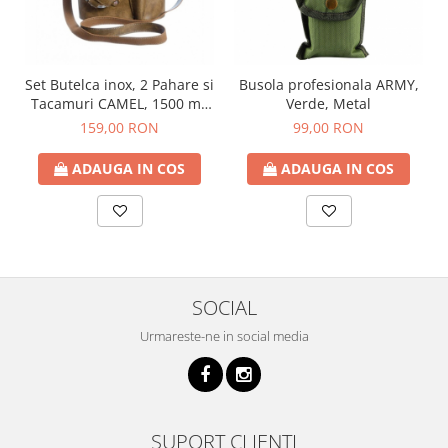
Set Butelca inox, 2 Pahare si
Busola profesionala ARMY,
Tacamuri CAMEL, 1500 ml,
Verde, Metal
Husa maro
159,00 RON
99,00 RON
ADAUGA IN COS
ADAUGA IN COS
SOCIAL
Urmareste-ne in social media
SUPORT CLIENTI