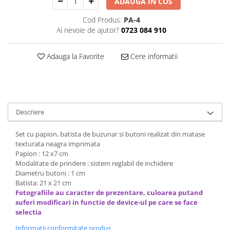
ADAUGA IN COS
Decoratiuni Craciun
Cod Produs:
PA-4
Sweet Wonderland
Ai nevoie de ajutor?
0723 084 910
Crengute Decorative
Decoratiuni Muzicale
Adauga la Favorite
Cere informatii
Decoratiuni Luminoase
Coronite & Ghirlande
Aromaterapie Craciun
Felicitari, Cutii si Pungi de Cadou
Descriere
Set cu papion, batista de buzunar si butoni realizat din matase
texturata neagra imprimata
Papion : 12 x7 cm
Modalitate de prindere : sistem reglabil de inchidere
Diametru butoni : 1 cm
Batista: 21 x 21 cm
Fotografiile au caracter de prezentare, culoarea putand
suferi modificari in functie de device-ul pe care se face
selectia
Informatii conformitate produs