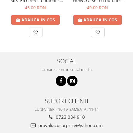
MISTERY, Set cu butoni si
FRANCO, Set cu butoni si
batista
batista
45,00 RON
49,00 RON
ADAUGA IN COS
ADAUGA IN COS
SOCIAL
Urmareste-ne in social media
SUPORT CLIENTI
LUNI-VINERI : 10-19; SAMBATA : 11-14
0723 084 910
pravaliacusurprize@yahoo.com