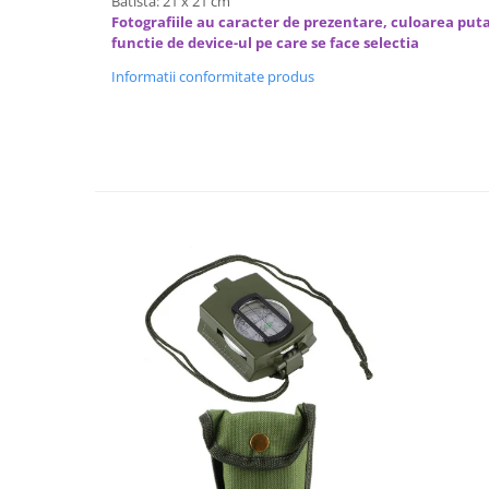
Batista: 21 x 21 cm
Decoratiuni Craciun
Fotografiile au caracter de prezentare, culoarea puta
Sweet Wonderland
functie de device-ul pe care se face selectia
Crengute Decorative
Informatii conformitate produs
Decoratiuni Muzicale
Decoratiuni Luminoase
Coronite & Ghirlande
Aromaterapie Craciun
Felicitari, Cutii si Pungi de Cadou