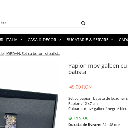
RI ITALIA
CASA & DECOR
BUCATARIE & SERVIRE
CADO
l, JORDAN, Set cu butoni si batista
Papion mov-galben cu 
batista
49,00 RON
Set cu papion, batista de buzunar s
Papion : 12 x7 cm
Culoare : mov/ galben/ negru/ bleu
IN STOC
Durata de livrare:
24 - 48 ore