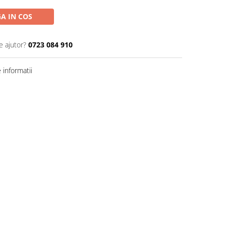
A IN COS
e ajutor?
0723 084 910
informatii