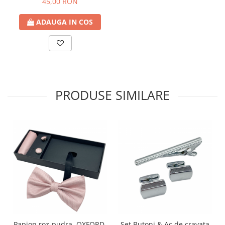
45,00 RON
ADAUGA IN COS
PRODUSE SIMILARE
Papion roz-pudra, OXFORD,
Set Butoni & Ac de cravata