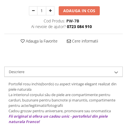
Decoratiuni Craciun
ADAUGA IN COS
Sweet Wonderland
Crengute Decorative
Cod Produs:
PW-7B
Decoratiuni Muzicale
Ai nevoie de ajutor?
0723 084 910
Decoratiuni Luminoase
Coronite & Ghirlande
Adauga la Favorite
Cere informatii
Aromaterapie Craciun
Felicitari, Cutii si Pungi de Cadou
Descriere
Portofel rosu inchis(bordo) cu aspect vintage elegant realizat din
piele naturala
La interiorul corpului său de piele are compartimente pentru
carduri, buzunare pentru bancnote și maruntis, compartimente
pentru acte/legitimatii/fotografii
Cadou grozav pentru aniversare, promovare sau onomastica
Fii original si ofera un cadou unic - portofelul din piele
naturala Franco!