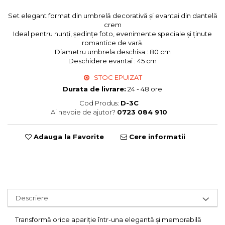
Sweet Wonderland
Set elegant format din umbrelă decorativă și evantai din dantelă
Crengute Decorative
crem
Ideal pentru nunți, ședințe foto, evenimente speciale și ținute
Decoratiuni Muzicale
romantice de vară.
Decoratiuni Luminoase
Diametru umbrela deschisa : 80 cm
Coronite & Ghirlande
Deschidere evantai : 45 cm
Aromaterapie Craciun
STOC EPUIZAT
Felicitari, Cutii si Pungi de Cadou
Durata de livrare:
24 - 48 ore
Cod Produs:
D-3C
Ai nevoie de ajutor?
0723 084 910
Adauga la Favorite
Cere informatii
Descriere
Transformă orice apariție într-una elegantă și memorabilă