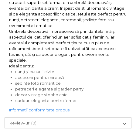
cu acest superb set format din umbrelă decorativă și
evantai din dantelă crem. Inspirat de stilul romantic vintage
și de eleganța accesoriilor clasice, setul este perfect pentru
nunți, petreceri elegante, ceremonii, ședințe foto sau
evenimente tematice.
Umbrela decorativă impresionează prin dantela fină și
aspectul delicat, oferind un aer sofisticat și feminin, iar
evantaiul completează perfect ținuta cu un plus de
rafinament. Acest set poate fi utilizat atât ca accesoriu
fashion, cât și ca decor elegant pentru evenimente
speciale.
Ideal pentru:
nunți și cununii civile
accesorii pentru mireasă
ședințe foto romantice
petreceri elegante și garden party
decor vintage și boho chic
cadouri elegante pentru femei
Informatii conformitate produs
Review-uri
(0)