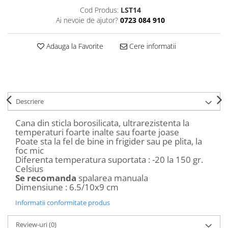
Decoratiuni Craciun
Cod Produs:
LST14
Sweet Wonderland
Ai nevoie de ajutor?
0723 084 910
Crengute Decorative
Adauga la Favorite
Cere informatii
Decoratiuni Muzicale
Decoratiuni Luminoase
Coronite & Ghirlande
Aromaterapie Craciun
Felicitari, Cutii si Pungi de Cadou
Descriere
Cana din sticla borosilicata, ultrarezistenta la
temperaturi foarte inalte sau foarte joase
Poate sta la fel de bine in frigider sau pe plita, la
foc mic
Diferenta temperatura suportata : -20 la 150 gr.
Celsius
Se recomanda
spalarea manuala
Dimensiune : 6.5/10x9 cm
Informatii conformitate produs
Review-uri
(0)