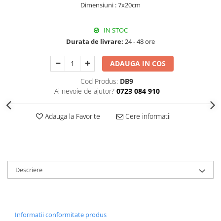
Dimensiuni : 7x20cm
Decoratiuni Craciun
Sweet Wonderland
IN STOC
Crengute Decorative
Durata de livrare:
24 - 48 ore
Decoratiuni Muzicale
Decoratiuni Luminoase
ADAUGA IN COS
Coronite & Ghirlande
Cod Produs:
DB9
Aromaterapie Craciun
Ai nevoie de ajutor?
0723 084 910
Felicitari, Cutii si Pungi de Cadou
Adauga la Favorite
Cere informatii
Descriere
Informatii conformitate produs