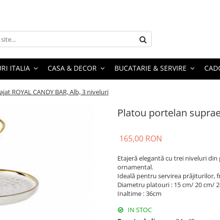
RI ITALIA
CASA & DECOR
BUCATARIE & SERVIRE
CADO
ajat ROYAL CANDY BAR, Alb, 3 niveluri
Platou portelan suprae
165,00 RON
Etajeră elegantă cu trei niveluri din
ornamental.
Ideală pentru servirea prăjiturilor, fr
Diametru platouri : 15 cm/ 20 cm/ 
Inaltime : 36cm
IN STOC