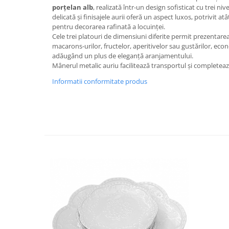
Decoratiuni Craciun
porțelan alb
, realizată într-un design sofisticat cu trei ni
delicată și finisajele aurii oferă un aspect luxos, potrivit at
Sweet Wonderland
pentru decorarea rafinată a locuinței.
Crengute Decorative
Cele trei platouri de dimensiuni diferite permit prezentarea
macarons-urilor, fructelor, aperitivelor sau gustărilor, ec
Decoratiuni Muzicale
adăugând un plus de eleganță aranjamentului.
Decoratiuni Luminoase
Mânerul metalic auriu facilitează transportul și completea
Coronite & Ghirlande
Informatii conformitate produs
Aromaterapie Craciun
Felicitari, Cutii si Pungi de Cadou