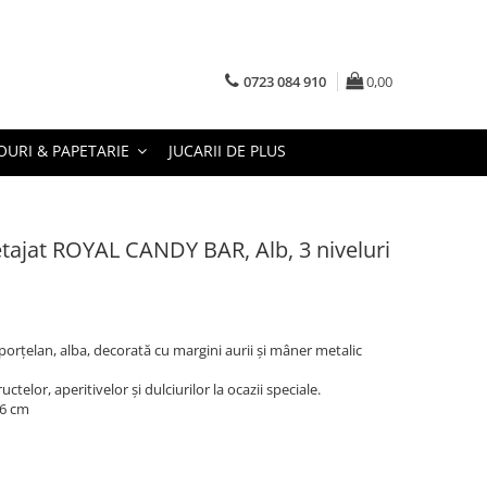
0723 084 910
0,00
URI & PAPETARIE
JUCARII DE PLUS
tajat ROYAL CANDY BAR, Alb, 3 niveluri
 porțelan, alba, decorată cu margini aurii și mâner metalic
uctelor, aperitivelor și dulciurilor la ocazii speciale.
26 cm