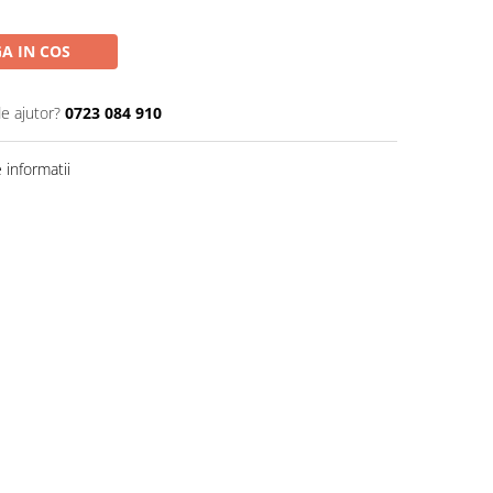
A IN COS
de ajutor?
0723 084 910
informatii