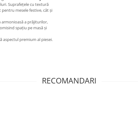
veluri. Suprafețele cu textură
ât pentru mesele festive, cât și
 armonioasă a prăjiturilor,
onomisind spațiu pe masă și
ză aspectul premium al piesei.
RECOMANDARI