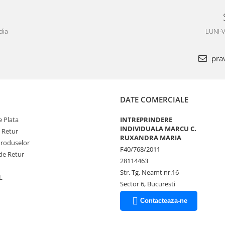
dia
LUNI-V
pra
DATE COMERCIALE
 Plata
INTREPRINDERE
INDIVIDUALA MARCU C.
e Retur
RUXANDRA MARIA
Produselor
F40/768/2011
de Retur
28114463
Str. Tg. Neamt nr.16
L
Sector 6, Bucuresti
Contacteaza-ne