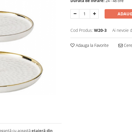
Durata de livrare:
24 - 48 ore
ADAUG
Cod Produs:
W20-3
Ai nevoie 
Adauga la Favorite
Cere 
legantă cu această
etajeră din