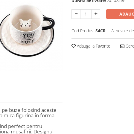
Durata de livrare:
24 - 48 ore
ADAUG
Cod Produs:
S4CR
Ai nevoie de
Adauga la Favorite
Cere 
l pe buze folosind aceste
 o mică figurină în formă
fiind perfect pentru
ona musafirii. Designul