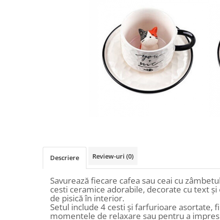
Fructiere & Cosuri
Papioane Cu Model
Pahare
De Birou
Cravate
Accesorii Bar
Textile
Cravate Ascot Matase
Accesorii Servire Argintate
Esarfe Matase & Vascoza
Cutii Muzicale
Depozitare Alimente &
Bretele
Mic Mobilier & Organizare
Condimente
Palarii
Aromaterapie
Utile In Bucatarie
Butoni & Ace De Cravata
De Gradina
Bijuterii
De Sezon
Portofele & Genti
Esarfe Toamna & Iarna
Primavara & Paste
ACCESORII UTILE
De Toamna
De Craciun
Review-uri
(0)
Descriere
Figurine Spargatorul De Nuci
Figurine & Plusuri
Savurează fiecare cafea sau ceai cu zâmbetu
Servire Masa Craciun
cesti ceramice adorabile, decorate cu text și
de pisică în interior.
Decoratiuni Brad
Setul include 4 cesti și farfurioare asortate, 
Cani & Cesti Craciun
momentele de relaxare sau pentru a impresi