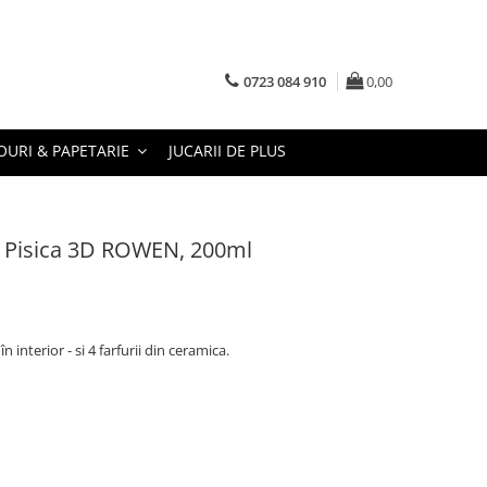
0723 084 910
0,00
URI & PAPETARIE
JUCARII DE PLUS
ii, Pisica 3D ROWEN, 200ml
 în interior - si 4 farfurii din ceramica.