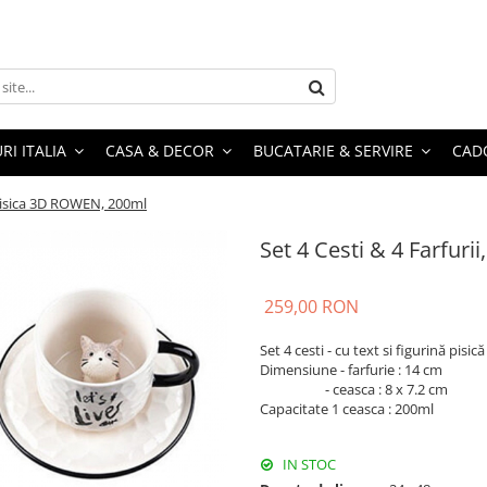
RI ITALIA
CASA & DECOR
BUCATARIE & SERVIRE
CADO
, Pisica 3D ROWEN, 200ml
Set 4 Cesti & 4 Farfur
259,00 RON
Set 4 cesti - cu text si figurină pisică
Dimensiune - farfurie : 14 cm
- ceasca : 8 x 7.2 cm
Capacitate 1 ceasca : 200ml
IN STOC