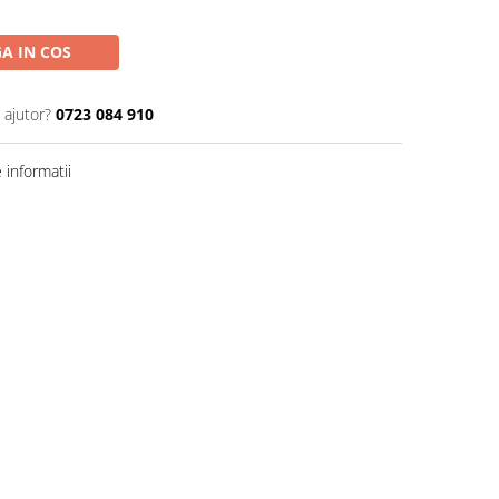
A IN COS
 ajutor?
0723 084 910
informatii