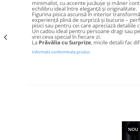
minimalist, cu accente jucăușe și mâner cont
Decoratiuni Craciun
echilibru ideal între eleganță și originalitate.
Sweet Wonderland
Figurina pisica ascunsă în interior transformă
experiență plină de surpriză și bucurie – perf
Crengute Decorative
pisici sau pentru cei care apreciază detaliile c
Decoratiuni Muzicale
Un cadou ideal pentru persoane dragi sau pen
vrei ceva special în fiecare zi.
Decoratiuni Luminoase
La
Prăvălia cu Surprize
, micile detalii fac di
Coronite & Ghirlande
Informatii conformitate produs
Aromaterapie Craciun
Felicitari, Cutii si Pungi de Cadou
NOU