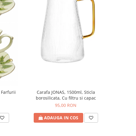
 Farfurii
Carafa JONAS, 1500ml, Sticla
Set portel
borosilicata, Cu filtru si capac
95,00 RON
ADAUGA IN COS
A