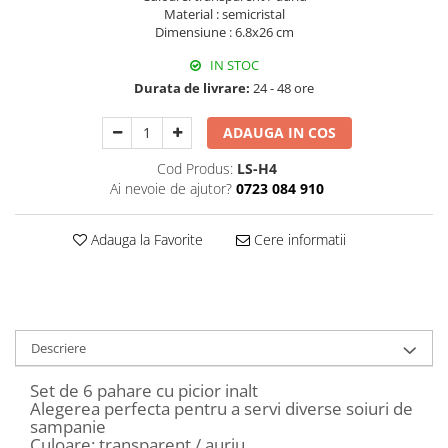
Decoratiuni Craciun
Material : semicristal
Dimensiune : 6.8x26 cm
Sweet Wonderland
Crengute Decorative
IN STOC
Durata de livrare:
24 - 48 ore
Decoratiuni Muzicale
Decoratiuni Luminoase
ADAUGA IN COS
Coronite & Ghirlande
Cod Produs:
LS-H4
Aromaterapie Craciun
Ai nevoie de ajutor?
0723 084 910
Felicitari, Cutii si Pungi de Cadou
Adauga la Favorite
Cere informatii
Descriere
Set de 6 pahare cu picior inalt
Alegerea perfecta pentru a servi diverse soiuri de
sampanie
Culoare: transparent / auriu