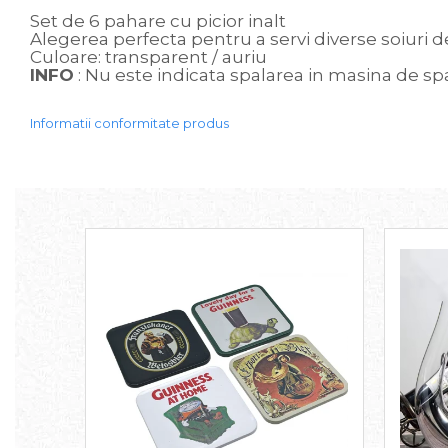
Set de 6 pahare cu picior inalt
Sweet Wonderland
Alegerea perfecta pentru a servi diverse soiuri
Crengute Decorative
Culoare: transparent / auriu
Decoratiuni Muzicale
INFO
: Nu este indicata spalarea in masina de sp
Decoratiuni Luminoase
Coronite & Ghirlande
Informatii conformitate produs
Aromaterapie Craciun
Felicitari, Cutii si Pungi de Cadou