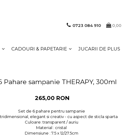
0723 084 910
0,00
CADOURI & PAPETARIE
JUCARII DE PLUS
 6 Pahare sampanie THERAPY, 300ml
265,00 RON
Set de 6 pahare pentru sampanie
tridimensional, elegant si creativ - cu aspect de sticla sparta
Culoare: transparent / auriu
Material : cristal
Dimensiune : 7.5 x 12/27.5cm