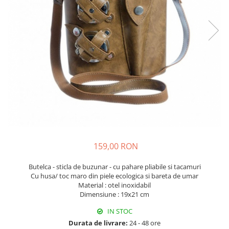
Fructiere & Cosuri
Papioane Cu Model
Pahare
De Birou
Cravate
Accesorii Bar
Textile
Cravate Ascot Matase
Accesorii Servire Argintate
Esarfe Matase & Vascoza
Cutii Muzicale
Depozitare Alimente &
Bretele
Mic Mobilier & Organizare
Condimente
Palarii
Aromaterapie
Utile In Bucatarie
Butoni & Ace De Cravata
De Gradina
Bijuterii
De Sezon
Portofele & Genti
Esarfe Toamna & Iarna
Primavara & Paste
ACCESORII UTILE
De Toamna
159,00 RON
De Craciun
Butelca - sticla de buzunar - cu pahare pliabile si tacamuri
Figurine Spargatorul De Nuci
Cu husa/ toc maro din piele ecologica si bareta de umar
Figurine & Plusuri
Material : otel inoxidabil
Dimensiune : 19x21 cm
Servire Masa Craciun
Decoratiuni Brad
IN STOC
Cani & Cesti Craciun
Durata de livrare:
24 - 48 ore