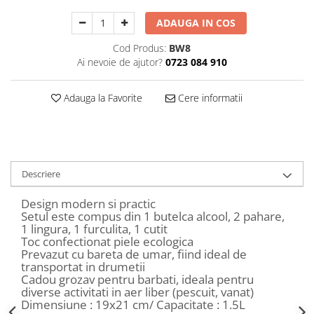
Decoratiuni Craciun
ADAUGA IN COS
Sweet Wonderland
Crengute Decorative
Cod Produs:
BW8
Ai nevoie de ajutor?
0723 084 910
Decoratiuni Muzicale
Decoratiuni Luminoase
Adauga la Favorite
Cere informatii
Coronite & Ghirlande
Aromaterapie Craciun
Felicitari, Cutii si Pungi de Cadou
Descriere
Design modern si practic
Setul este compus din 1 butelca alcool, 2 pahare,
1 lingura, 1 furculita, 1 cutit
Toc confectionat piele ecologica
Prevazut cu bareta de umar, fiind ideal de
transportat in drumetii
Cadou grozav pentru barbati, ideala pentru
diverse activitati in aer liber (pescuit, vanat)
Dimensiune : 19x21 cm/ Capacitate : 1.5L