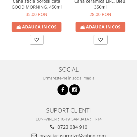
Cana sticla borosilicata
Cana ceramica LIFE, Bleu,
GOOD MORNING, 450ml
350ml
35,00 RON
28,00 RON
ADAUGA IN COS
ADAUGA IN COS
SOCIAL
Urmareste-ne in social media
SUPORT CLIENTI
LUNI-VINERI : 10-19; SAMBATA : 11-14
0723 084 910
pravaliacusurprize@yahoo.com