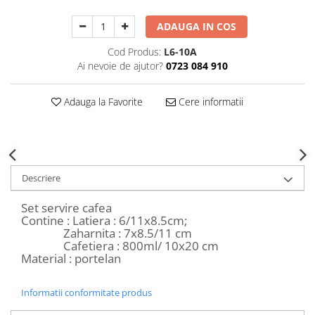
Decoratiuni Craciun
ADAUGA IN COS
Sweet Wonderland
Crengute Decorative
Cod Produs:
L6-10A
Decoratiuni Muzicale
Ai nevoie de ajutor?
0723 084 910
Decoratiuni Luminoase
Coronite & Ghirlande
Adauga la Favorite
Cere informatii
Aromaterapie Craciun
Felicitari, Cutii si Pungi de Cadou
Descriere
Set servire cafea
Contine : Latiera : 6/11x8.5cm;
Zaharnita : 7x8.5/11 cm
Cafetiera : 800ml/ 10x20 cm
Material : portelan
Informatii conformitate produs