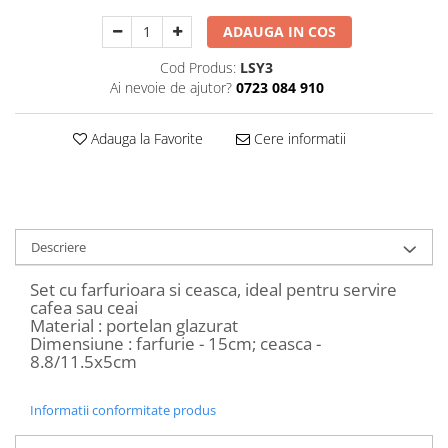
Decoratiuni Craciun
ADAUGA IN COS
Sweet Wonderland
Crengute Decorative
Cod Produs:
LSY3
Ai nevoie de ajutor?
0723 084 910
Decoratiuni Muzicale
Decoratiuni Luminoase
Adauga la Favorite
Cere informatii
Coronite & Ghirlande
Aromaterapie Craciun
Felicitari, Cutii si Pungi de Cadou
Descriere
Set cu farfurioara si ceasca, ideal pentru servire
cafea sau ceai
Material : portelan glazurat
Dimensiune : farfurie - 15cm; ceasca -
8.8/11.5x5cm
Informatii conformitate produs