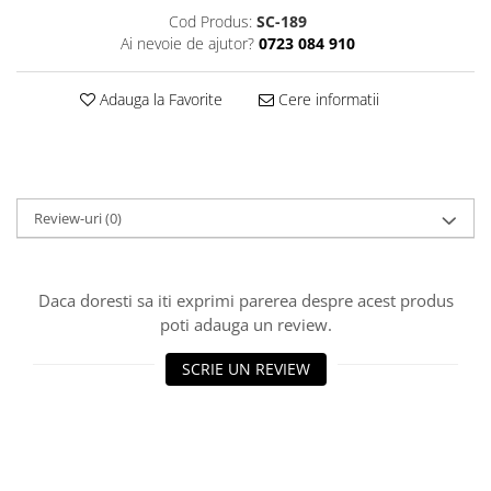
Decoratiuni Craciun
Cod Produs:
SC-189
Sweet Wonderland
Ai nevoie de ajutor?
0723 084 910
Crengute Decorative
Adauga la Favorite
Cere informatii
Decoratiuni Muzicale
Decoratiuni Luminoase
Coronite & Ghirlande
Aromaterapie Craciun
Felicitari, Cutii si Pungi de Cadou
Review-uri
(0)
Daca doresti sa iti exprimi parerea despre acest produs
poti adauga un review.
SCRIE UN REVIEW