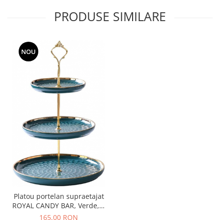
PRODUSE SIMILARE
NOU
Platou portelan supraetajat
ROYAL CANDY BAR, Verde, 3
niveluri
165,00 RON