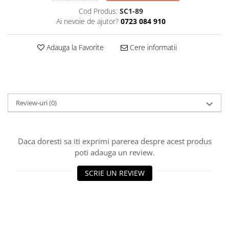
Decoratiuni Craciun
Cod Produs:
SC1-89
Sweet Wonderland
Ai nevoie de ajutor?
0723 084 910
Crengute Decorative
Decoratiuni Muzicale
Adauga la Favorite
Cere informatii
Decoratiuni Luminoase
Coronite & Ghirlande
Aromaterapie Craciun
Felicitari, Cutii si Pungi de Cadou
Review-uri
(0)
Daca doresti sa iti exprimi parerea despre acest produs
poti adauga un review.
SCRIE UN REVIEW