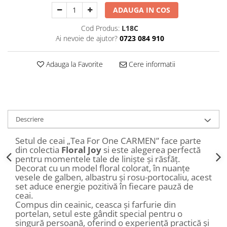
Decoratiuni Craciun
ADAUGA IN COS
Sweet Wonderland
Cod Produs:
L18C
Crengute Decorative
Ai nevoie de ajutor?
0723 084 910
Decoratiuni Muzicale
Decoratiuni Luminoase
Adauga la Favorite
Cere informatii
Coronite & Ghirlande
Aromaterapie Craciun
Felicitari, Cutii si Pungi de Cadou
Descriere
Setul de ceai „Tea For One CARMEN” face parte
din colectia
Floral Joy
si este alegerea perfectă
pentru momentele tale de liniște și răsfăț.
Decorat cu un model floral colorat, în nuanțe
vesele de galben, albastru și rosu-portocaliu, acest
set aduce energie pozitivă în fiecare pauză de
ceai.
Compus din ceainic, ceasca și farfurie din
portelan, setul este gândit special pentru o
singură persoană, oferind o experiență practică și