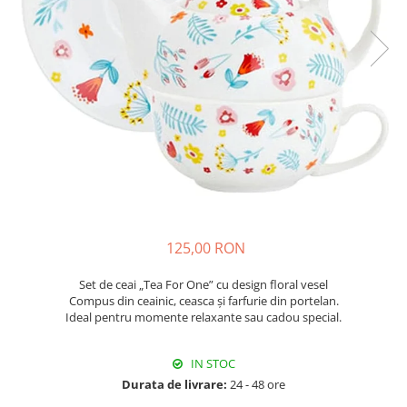
Fructiere & Cosuri
Papioane Cu Model
Pahare
De Birou
Cravate
Accesorii Bar
Textile
Cravate Ascot Matase
Accesorii Servire Argintate
Esarfe Matase & Vascoza
Cutii Muzicale
Depozitare Alimente &
Bretele
Mic Mobilier & Organizare
Condimente
Palarii
Aromaterapie
Utile In Bucatarie
Butoni & Ace De Cravata
De Gradina
Bijuterii
De Sezon
Portofele & Genti
Esarfe Toamna & Iarna
Primavara & Paste
125,00 RON
ACCESORII UTILE
De Toamna
De Craciun
Set de ceai „Tea For One” cu design floral vesel
Figurine Spargatorul De Nuci
Compus din ceainic, ceasca și farfurie din portelan.
Ideal pentru momente relaxante sau cadou special.
Figurine & Plusuri
Servire Masa Craciun
IN STOC
Decoratiuni Brad
Durata de livrare:
24 - 48 ore
Cani & Cesti Craciun