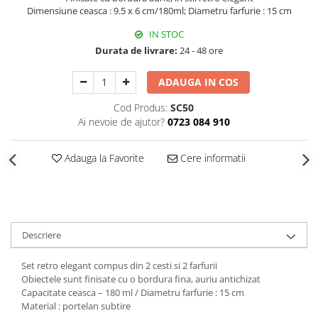
Decoratiuni Craciun
Dimensiune ceasca : 9.5 x 6 cm/180ml; Diametru farfurie : 15 cm
Sweet Wonderland
IN STOC
Crengute Decorative
Durata de livrare:
24 - 48 ore
Decoratiuni Muzicale
ADAUGA IN COS
Decoratiuni Luminoase
Coronite & Ghirlande
Cod Produs:
SC50
Aromaterapie Craciun
Ai nevoie de ajutor?
0723 084 910
Felicitari, Cutii si Pungi de Cadou
Adauga la Favorite
Cere informatii
Descriere
Set retro elegant compus din 2 cesti si 2 farfurii
Obiectele sunt finisate cu o bordura fina, auriu antichizat
Capacitate ceasca – 180 ml / Diametru farfurie : 15 cm
Material : portelan subtire