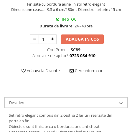
Decoratiuni Craciun
Finisate cu bordura aurie, in stil retro elegant
Dimensiune ceasca : 9.5 x 6 cm/180ml; Diametru farfurie : 15 cm
Sweet Wonderland
Crengute Decorative
IN STOC
Durata de livrare:
24 - 48 ore
Decoratiuni Muzicale
Decoratiuni Luminoase
ADAUGA IN COS
Coronite & Ghirlande
Cod Produs:
SC89
Aromaterapie Craciun
Ai nevoie de ajutor?
0723 084 910
Felicitari, Cutii si Pungi de Cadou
Adauga la Favorite
Cere informatii
Descriere
Set retro elegant compus din 2 cesti si 2 farfurii realizate din
portelan fin
Obiectele sunt finisate cu o bordura auriu antichizat