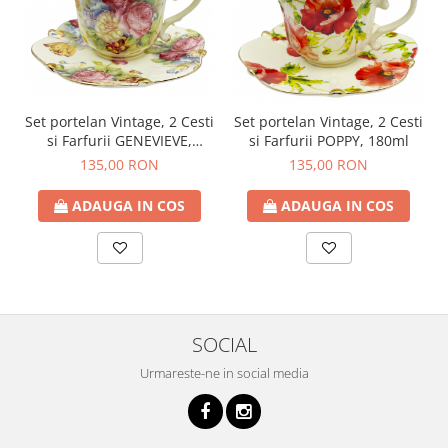
Set portelan Vintage, 2 Cesti
Set portelan Vintage, 2 Cesti
si Farfurii GENEVIEVE,
si Farfurii POPPY, 180ml
180ml
135,00 RON
135,00 RON
ADAUGA IN COS
ADAUGA IN COS
SOCIAL
Urmareste-ne in social media