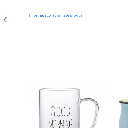
Decoratiuni Craciun
Sweet Wonderland
Informatii conformitate produs
Crengute Decorative
Decoratiuni Muzicale
Decoratiuni Luminoase
Coronite & Ghirlande
Aromaterapie Craciun
Felicitari, Cutii si Pungi de Cadou