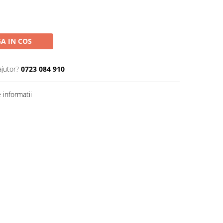
A IN COS
ajutor?
0723 084 910
informatii