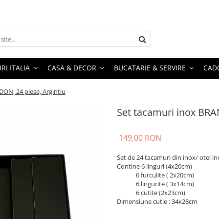
RI ITALIA
CASA & DECOR
BUCATARIE & SERVIRE
CADO
ON, 24 piese, Argintiu
Set tacamuri inox BRA
149,00 RON
Set de 24 tacamuri din inox/ otel in
Contine 6 linguri (4x20cm)
6 furculite ( 2x20cm)
6 lingurite ( 3x14cm)
6 cutite (2x23cm)
Dimensiune cutie : 34x28cm