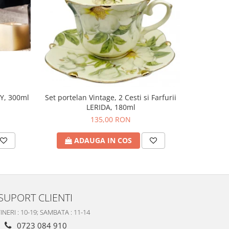
Y, 300ml
Set portelan Vintage, 2 Cesti si Farfurii
Cana de s
LERIDA, 180ml
135,00 RON
ADAUGA IN COS
A
SUPORT CLIENTI
INERI : 10-19; SAMBATA : 11-14
0723 084 910