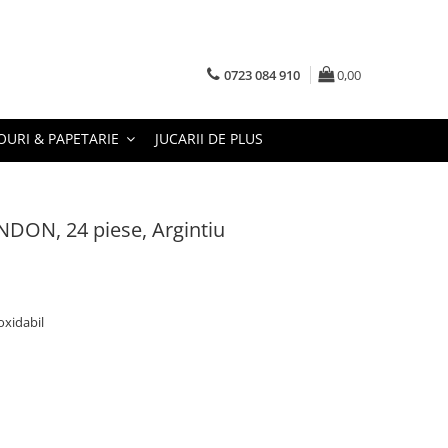
0723 084 910
0,00
URI & PAPETARIE
JUCARII DE PLUS
NDON, 24 piese, Argintiu
oxidabil