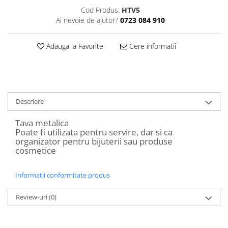
Decoratiuni Craciun
Cod Produs:
HTV5
Sweet Wonderland
Ai nevoie de ajutor?
0723 084 910
Crengute Decorative
Adauga la Favorite
Cere informatii
Decoratiuni Muzicale
Decoratiuni Luminoase
Coronite & Ghirlande
Aromaterapie Craciun
Felicitari, Cutii si Pungi de Cadou
Descriere
Tava metalica
Poate fi utilizata pentru servire, dar si ca
organizator pentru bijuterii sau produse
cosmetice
Informatii conformitate produs
Review-uri
(0)