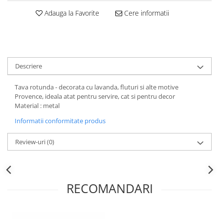
Decoratiuni Craciun
Adauga la Favorite
Cere informatii
Sweet Wonderland
Crengute Decorative
Decoratiuni Muzicale
Decoratiuni Luminoase
Descriere
Coronite & Ghirlande
Aromaterapie Craciun
Tava rotunda - decorata cu lavanda, fluturi si alte motive
Felicitari, Cutii si Pungi de Cadou
Provence, ideala atat pentru servire, cat si pentru decor
Material : metal
Informatii conformitate produs
Review-uri
(0)
RECOMANDARI