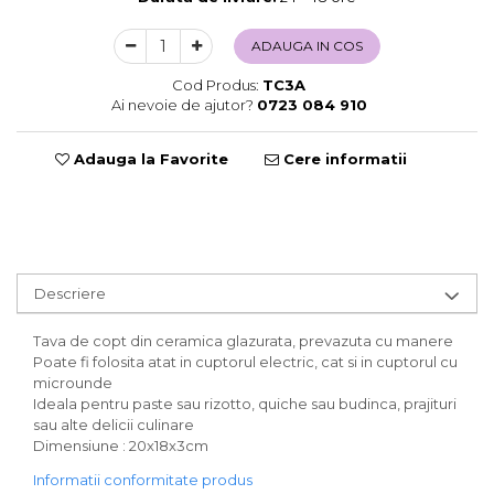
Sweet Wonderland
ADAUGA IN COS
Crengute Decorative
Decoratiuni Muzicale
Cod Produs:
TC3A
Ai nevoie de ajutor?
0723 084 910
Decoratiuni Luminoase
Coronite & Ghirlande
Aromaterapie Craciun
Adauga la Favorite
Cere informatii
Felicitari, Cutii si Pungi de Cadou
Descriere
Tava de copt din ceramica glazurata, prevazuta cu manere
Poate fi folosita atat in cuptorul electric, cat si in cuptorul cu
microunde
Ideala pentru paste sau rizotto, quiche sau budinca, prajituri
sau alte delicii culinare
Dimensiune : 20x18x3cm
Informatii conformitate produs