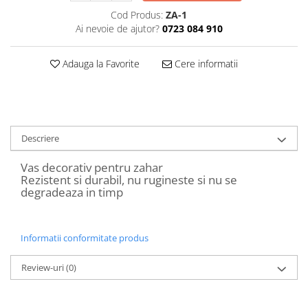
Decoratiuni Craciun
Cod Produs:
ZA-1
Sweet Wonderland
Ai nevoie de ajutor?
0723 084 910
Crengute Decorative
Decoratiuni Muzicale
Adauga la Favorite
Cere informatii
Decoratiuni Luminoase
Coronite & Ghirlande
Aromaterapie Craciun
Felicitari, Cutii si Pungi de Cadou
Descriere
Vas decorativ pentru zahar
Rezistent si durabil, nu rugineste si nu se
degradeaza in timp
Informatii conformitate produs
Review-uri
(0)