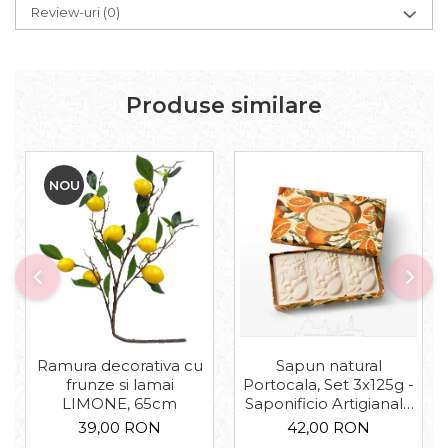
Review-uri
(0)
Produse similare
NOU
Sapun natural
Ramura decorativa cu
Portocala, Set 3x125g -
frunze si lamai
Saponificio Artigianale
LIMONE, 65cm
Fiorentino
42,00 RON
39,00 RON