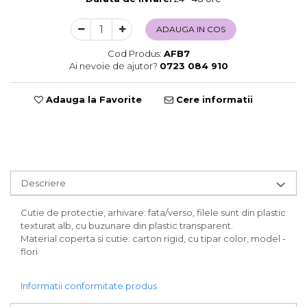
Sweet Wonderland
ADAUGA IN COS
Crengute Decorative
Decoratiuni Muzicale
Cod Produs:
AFB7
Decoratiuni Luminoase
Ai nevoie de ajutor?
0723 084 910
Coronite & Ghirlande
Aromaterapie Craciun
Adauga la Favorite
Cere informatii
Felicitari, Cutii si Pungi de Cadou
Descriere
Cutie de protectie, arhivare: fata/verso, filele sunt din plastic
texturat alb, cu buzunare din plastic transparent.
Material coperta si cutie: carton rigid, cu tipar color, model -
flori
Informatii conformitate produs