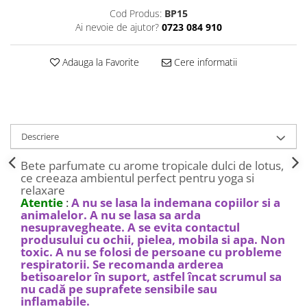
Decoratiuni Craciun
Cod Produs:
BP15
Sweet Wonderland
Ai nevoie de ajutor?
0723 084 910
Crengute Decorative
Adauga la Favorite
Cere informatii
Decoratiuni Muzicale
Decoratiuni Luminoase
Coronite & Ghirlande
Aromaterapie Craciun
Felicitari, Cutii si Pungi de Cadou
Descriere
Bete parfumate cu arome tropicale dulci de lotus,
ce creeaza ambientul perfect pentru yoga si
relaxare
Atentie
:
A nu se lasa la indemana copiilor si a
animalelor. A nu se lasa sa arda
nesupravegheate. A se evita contactul
produsului cu ochii, pielea, mobila si apa. Non
toxic. A nu se folosi de persoane cu probleme
respiratorii. Se recomanda arderea
betisoarelor în suport, astfel încat scrumul sa
nu cadă pe suprafete sensibile sau
inflamabile.