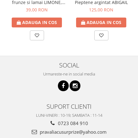
frunze si lamai LIMONE,
Pieptene argintat ABIGAIL
65cm
39,00 RON
125,00 RON
ADAUGA IN COS
ADAUGA IN COS
SOCIAL
Urmareste-ne in social media
SUPORT CLIENTI
LUNI-VINERI : 10-19; SAMBATA : 11-14
0723 084 910
pravaliacusurprize@yahoo.com