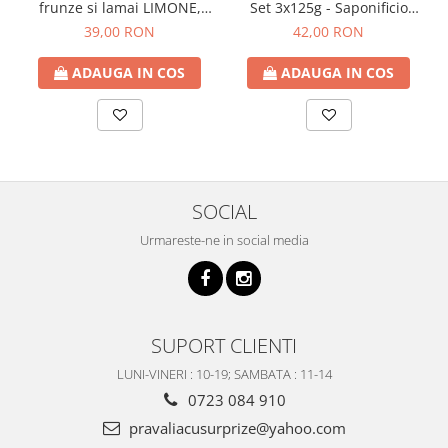
frunze si lamai LIMONE,
Set 3x125g - Saponificio
65cm
Artigianale Fiorentino
39,00 RON
42,00 RON
ADAUGA IN COS
ADAUGA IN COS
SOCIAL
Urmareste-ne in social media
SUPORT CLIENTI
LUNI-VINERI : 10-19; SAMBATA : 11-14
0723 084 910
pravaliacusurprize@yahoo.com