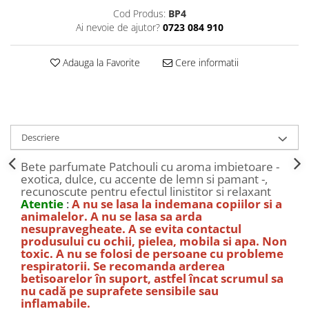
Decoratiuni Craciun
Cod Produs:
BP4
Sweet Wonderland
Ai nevoie de ajutor?
0723 084 910
Crengute Decorative
Adauga la Favorite
Cere informatii
Decoratiuni Muzicale
Decoratiuni Luminoase
Coronite & Ghirlande
Aromaterapie Craciun
Felicitari, Cutii si Pungi de Cadou
Descriere
Bete parfumate Patchouli cu aroma imbietoare -
exotica, dulce, cu accente de lemn si pamant -,
recunoscute pentru efectul linistitor si relaxant
Atentie
:
A nu se lasa la indemana copiilor si a
animalelor. A nu se lasa sa arda
nesupravegheate. A se evita contactul
produsului cu ochii, pielea, mobila si apa. Non
toxic. A nu se folosi de persoane cu probleme
respiratorii. Se recomanda arderea
betisoarelor în suport, astfel încat scrumul sa
nu cadă pe suprafete sensibile sau
inflamabile.