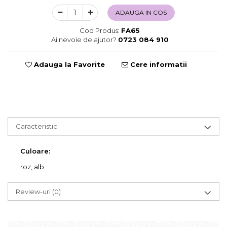
Sweet Wonderland
ADAUGA IN COS
Crengute Decorative
Cod Produs:
FA65
Decoratiuni Muzicale
Ai nevoie de ajutor?
0723 084 910
Decoratiuni Luminoase
Coronite & Ghirlande
Adauga la Favorite
Cere informatii
Aromaterapie Craciun
Felicitari, Cutii si Pungi de Cadou
Caracteristici
Culoare:
roz,
alb
Review-uri
(0)