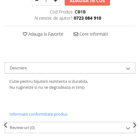
ADAUGA IN COS
Decoratiuni Craciun
Cod Produs:
CB1B
Sweet Wonderland
Ai nevoie de ajutor?
0723 084 910
Crengute Decorative
Decoratiuni Muzicale
Adauga la Favorite
Cere informatii
Decoratiuni Luminoase
Coronite & Ghirlande
Aromaterapie Craciun
Felicitari, Cutii si Pungi de Cadou
Descriere
Cutie pentru bijuterii rezistenta si durabila,
Nu rugineste si nu se degradeaza in timp
Informatii conformitate produs
Review-uri
(0)