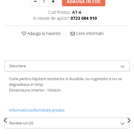
ADAUGA IN COS
Decoratiuni Craciun
Sweet Wonderland
Cod Produs:
AT-6
Ai nevoie de ajutor?
0723 084 910
Crengute Decorative
Decoratiuni Muzicale
Adauga la Favorite
Cere informatii
Decoratiuni Luminoase
Coronite & Ghirlande
Aromaterapie Craciun
Felicitari, Cutii si Pungi de Cadou
Descriere
Cutie pentru bijuterii rezistenta si durabila, nu rugineste si nu se
degradeaza in timp
Dimensiune interior : 10x6cm
Informatii conformitate produs
Review-uri
(0)