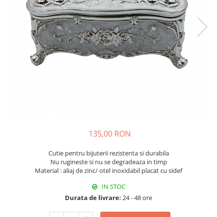
Fructiere & Cosuri
Papioane Cu Model
Pahare
De Birou
Cravate
Accesorii Bar
Textile
Cravate Ascot Matase
Accesorii Servire Argintate
Esarfe Matase & Vascoza
Cutii Muzicale
Depozitare Alimente &
Bretele
Mic Mobilier & Organizare
Condimente
Palarii
Aromaterapie
Utile In Bucatarie
Butoni & Ace De Cravata
De Gradina
Bijuterii
De Sezon
Portofele & Genti
Esarfe Toamna & Iarna
Primavara & Paste
ACCESORII UTILE
De Toamna
135,00 RON
De Craciun
Cutie pentru bijuterii rezistenta si durabila
Figurine Spargatorul De Nuci
Nu rugineste si nu se degradeaza in timp
Material : aliaj de zinc/ otel inoxidabil placat cu sidef
Figurine & Plusuri
Servire Masa Craciun
IN STOC
Durata de livrare:
24 - 48 ore
Decoratiuni Brad
Cani & Cesti Craciun