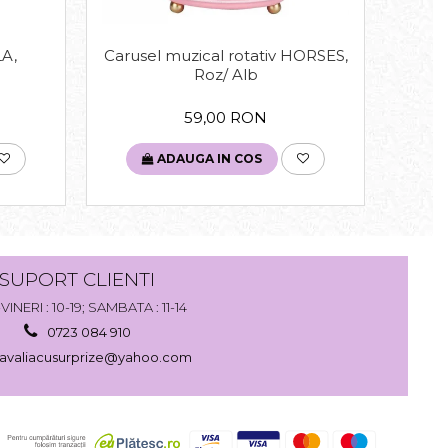
LA,
Carusel muzical rotativ HORSES,
Tav
Roz/ Alb
59,00 RON
ADAUGA IN COS
SUPORT CLIENTI
VINERI : 10-19; SAMBATA : 11-14
0723 084 910
avaliacusurprize@yahoo.com