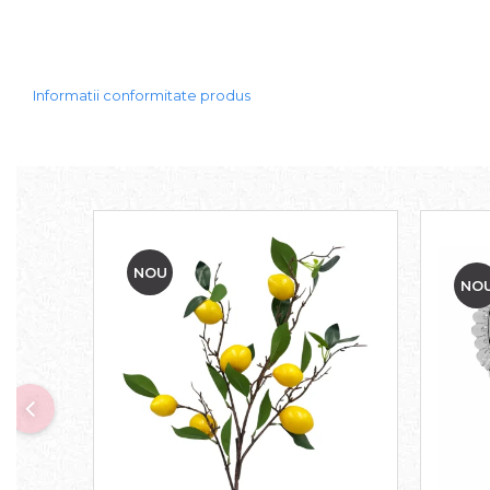
Sweet Wonderland
Crengute Decorative
Decoratiuni Muzicale
Informatii conformitate produs
Decoratiuni Luminoase
Coronite & Ghirlande
Aromaterapie Craciun
Felicitari, Cutii si Pungi de Cadou
NOU
NO