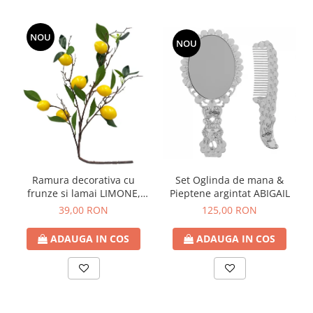
NOU
NOU
Ramura decorativa cu
Set Oglinda de mana &
frunze si lamai LIMONE,
Pieptene argintat ABIGAIL
65cm
39,00 RON
125,00 RON
ADAUGA IN COS
ADAUGA IN COS