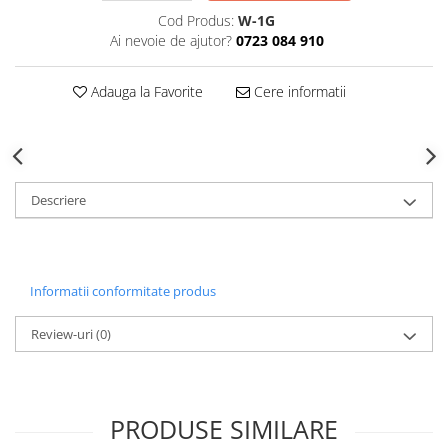
Decoratiuni Craciun
Cod Produs:
W-1G
Sweet Wonderland
Ai nevoie de ajutor?
0723 084 910
Crengute Decorative
Adauga la Favorite
Cere informatii
Decoratiuni Muzicale
Decoratiuni Luminoase
Coronite & Ghirlande
Aromaterapie Craciun
Felicitari, Cutii si Pungi de Cadou
Descriere
Informatii conformitate produs
Review-uri
(0)
PRODUSE SIMILARE