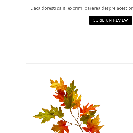
Decoratiuni Craciun
Daca doresti sa iti exprimi parerea despre acest 
Sweet Wonderland
Crengute Decorative
SCRIE UN REVIEW
Decoratiuni Muzicale
Decoratiuni Luminoase
Coronite & Ghirlande
Aromaterapie Craciun
Felicitari, Cutii si Pungi de Cadou