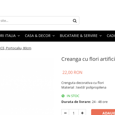
RI ITALIA
CASA & DECOR
BUCATARIE & SERVIRE
CADO
ENCE, Portocaliu, 80cm
Creanga cu flori artifi
22,00 RON
Crenguta decorativa cu flori
Material : textil/ polipropilena
IN STOC
Durata de livrare:
24 - 48 ore
ADAUG