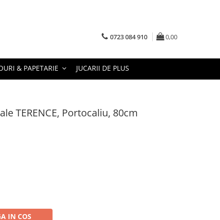
0723 084 910
0,00
URI & PAPETARIE
JUCARII DE PLUS
ciale TERENCE, Portocaliu, 80cm
A IN COS