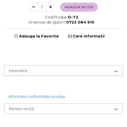
Sweet Wonderland
ADAUGA IN COS
Crengute Decorative
Cod Produs:
D-T2
Decoratiuni Muzicale
Ai nevoie de ajutor?
0723 084 910
Decoratiuni Luminoase
Coronite & Ghirlande
Adauga la Favorite
Cere informatii
Aromaterapie Craciun
Felicitari, Cutii si Pungi de Cadou
Descriere
Informatii conformitate produs
Review-uri
(0)