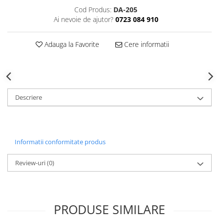
Decoratiuni Craciun
Cod Produs:
DA-205
Sweet Wonderland
Ai nevoie de ajutor?
0723 084 910
Crengute Decorative
Adauga la Favorite
Cere informatii
Decoratiuni Muzicale
Decoratiuni Luminoase
Coronite & Ghirlande
Aromaterapie Craciun
Felicitari, Cutii si Pungi de Cadou
Descriere
Informatii conformitate produs
Review-uri
(0)
PRODUSE SIMILARE