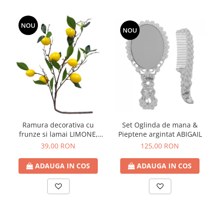
NOU
NOU
Ramura decorativa cu
Set Oglinda de mana &
frunze si lamai LIMONE,
Pieptene argintat ABIGAIL
65cm
39,00 RON
125,00 RON
ADAUGA IN COS
ADAUGA IN COS