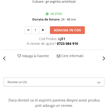
Culoare : gri argintiu antichizat
Decoratiuni Craciun
Sweet Wonderland
IN STOC
Crengute Decorative
Durata de livrare:
24 - 48 ore
Decoratiuni Muzicale
Decoratiuni Luminoase
ADAUGA IN COS
Coronite & Ghirlande
Cod Produs:
LJE1
Aromaterapie Craciun
Ai nevoie de ajutor?
0723 084 910
Felicitari, Cutii si Pungi de Cadou
Adauga la Favorite
Cere informatii
Review-uri
(0)
Daca doresti sa iti exprimi parerea despre acest produs
poti adauga un review.