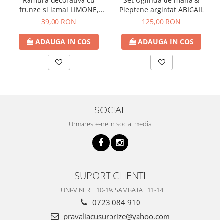
Ramura decorativa cu
Set Oglinda de mana &
frunze si lamai LIMONE,
Pieptene argintat ABIGAIL
65cm
39,00 RON
125,00 RON
ADAUGA IN COS
ADAUGA IN COS
SOCIAL
Urmareste-ne in social media
SUPORT CLIENTI
LUNI-VINERI : 10-19; SAMBATA : 11-14
0723 084 910
pravaliacusurprize@yahoo.com