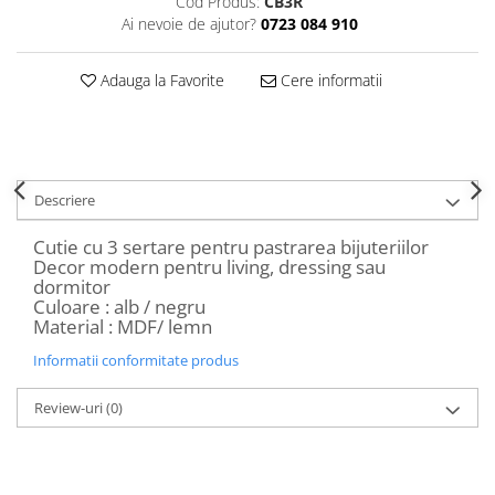
Cod Produs:
CB3R
Decoratiuni Craciun
Ai nevoie de ajutor?
0723 084 910
Sweet Wonderland
Crengute Decorative
Adauga la Favorite
Cere informatii
Decoratiuni Muzicale
Decoratiuni Luminoase
Coronite & Ghirlande
Aromaterapie Craciun
Descriere
Felicitari, Cutii si Pungi de Cadou
Cutie cu 3 sertare pentru pastrarea bijuteriilor
Decor modern pentru living, dressing sau
dormitor
Culoare : alb / negru
Material : MDF/ lemn
Informatii conformitate produs
Review-uri
(0)