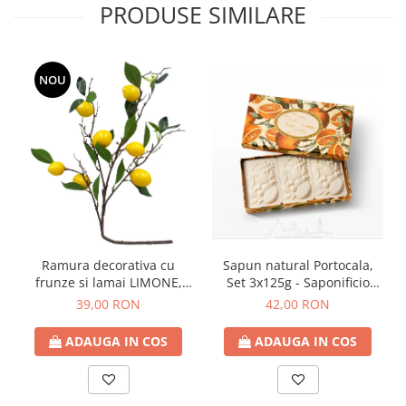
PRODUSE SIMILARE
NOU
Ramura decorativa cu
Sapun natural Portocala,
frunze si lamai LIMONE,
Set 3x125g - Saponificio
65cm
Artigianale Fiorentino
39,00 RON
42,00 RON
ADAUGA IN COS
ADAUGA IN COS