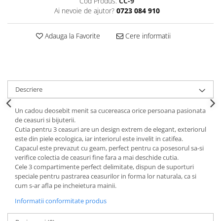
Cod Produs:
CC-9
Decoratiuni Craciun
Ai nevoie de ajutor?
0723 084 910
Sweet Wonderland
Crengute Decorative
Adauga la Favorite
Cere informatii
Decoratiuni Muzicale
Decoratiuni Luminoase
Coronite & Ghirlande
Aromaterapie Craciun
Descriere
Felicitari, Cutii si Pungi de Cadou
Un cadou deosebit menit sa cucereasca orice persoana pasionata
de ceasuri si bijuterii.
Cutia pentru 3 ceasuri are un design extrem de elegant, exteriorul
este din piele ecologica, iar interiorul este invelit in catifea.
Capacul este prevazut cu geam, perfect pentru ca posesorul sa-si
verifice colectia de ceasuri fine fara a mai deschide cutia.
Cele 3 compartimente perfect delimitate, dispun de suporturi
speciale pentru pastrarea ceasurilor in forma lor naturala, ca si
cum s-ar afla pe incheietura mainii.
Informatii conformitate produs