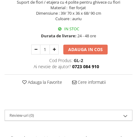
Suport de flori / etajera cu 4 polite pentru ghivece cu flori
Decoratiuni Craciun
Material : fier forjat
Sweet Wonderland
Dimensiune : 39/ 70 x 36 x 68/ 90 cm
Culoare : auriu
Crengute Decorative
Decoratiuni Muzicale
IN STOC
Decoratiuni Luminoase
Durata de livrare:
24 - 48 ore
Coronite & Ghirlande
ADAUGA IN COS
Aromaterapie Craciun
Felicitari, Cutii si Pungi de Cadou
Cod Produs:
GL-2
Ai nevoie de ajutor?
0723 084 910
Adauga la Favorite
Cere informatii
Review-uri
(0)