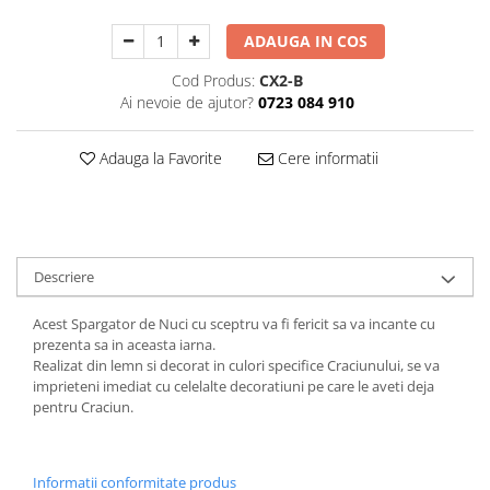
Decoratiuni Craciun
ADAUGA IN COS
Sweet Wonderland
Crengute Decorative
Cod Produs:
CX2-B
Decoratiuni Muzicale
Ai nevoie de ajutor?
0723 084 910
Decoratiuni Luminoase
Coronite & Ghirlande
Adauga la Favorite
Cere informatii
Aromaterapie Craciun
Felicitari, Cutii si Pungi de Cadou
Descriere
Acest Spargator de Nuci cu sceptru va fi fericit sa va incante cu
prezenta sa in aceasta iarna.
Realizat din lemn si decorat in culori specifice Craciunului, se va
imprieteni imediat cu celelalte decoratiuni pe care le aveti deja
pentru Craciun.
Informatii conformitate produs