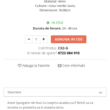
Material : lemn
Decoratiuni Craciun
Culoare : rosu/ verde/ auriu
Sweet Wonderland
Dimensiune : 9x38cm
Crengute Decorative
Decoratiuni Muzicale
IN STOC
Durata de livrare:
24 - 48 ore
Decoratiuni Luminoase
Coronite & Ghirlande
ADAUGA IN COS
Aromaterapie Craciun
Felicitari, Cutii si Pungi de Cadou
Cod Produs:
CX2-G
Ai nevoie de ajutor?
0723 084 910
Adauga la Favorite
Cere informatii
Descriere
Acest Spargator de Nuci cu sceptru-acadea va fi fericit sa va
incante cu prezenta sa in aceasta iarna.